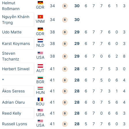
Helmut
34
30
6
7
7
6
1
3
B
GDR
Roßmann
Nguyễn Khánh
34
30
B
VNM
Trọng
Udo Matte
38
29
6
7
7
6
0
3
B
GDR
Karst Koymans
38
29
6
7
7
6
0
3
B
NLD
Steven
38
29
6
7
0
6
2
8
B
USA
Tschantz
Herbert Sinwel
41
28
6
7
7
5
3
0
B
AUT
*
41
28
6
7
5
0
6
4
B
BGR
Ákos Seress
41
28
6
7
7
3
1
4
B
HUN
Adrian Olaru
41
28
6
0
7
5
6
4
B
ROU
Reed Kelly
41
28
6
7
0
6
6
3
B
USA
Russell Lyons
41
28
5
7
7
6
0
3
B
USA