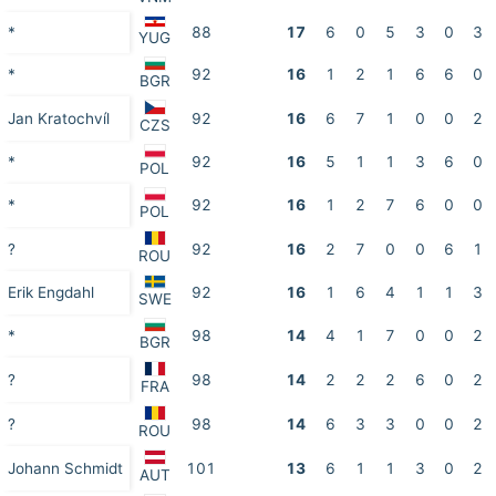
*
88
17
6
0
5
3
0
3
YUG
*
92
16
1
2
1
6
6
0
BGR
Jan Kratochvíl
92
16
6
7
1
0
0
2
CZS
*
92
16
5
1
1
3
6
0
POL
*
92
16
1
2
7
6
0
0
POL
?
92
16
2
7
0
0
6
1
ROU
Erik Engdahl
92
16
1
6
4
1
1
3
SWE
*
98
14
4
1
7
0
0
2
BGR
?
98
14
2
2
2
6
0
2
FRA
?
98
14
6
3
3
0
0
2
ROU
Johann Schmidt
101
13
6
1
1
3
0
2
AUT