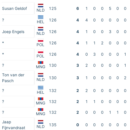
Susan Geldof
125
6
1
0
0
5
0
0
NLD
?
126
4
4
0
0
0
0
0
HEL
Joep Engels
126
4
1
0
0
3
0
0
NLD
*
126
4
1
1
2
0
0
0
POL
*
126
4
0
3
0
0
0
1
POL
?
130
3
2
0
0
0
0
1
MNG
Ton van der
130
3
1
0
0
0
0
2
NLD
Pasch
?
132
2
2
0
0
0
0
0
HEL
?
132
2
1
1
0
0
0
0
MNG
?
132
2
0
0
0
1
1
0
MNG
Jaap
135
0
0
0
0
0
0
0
NLD
Fijnvandraat