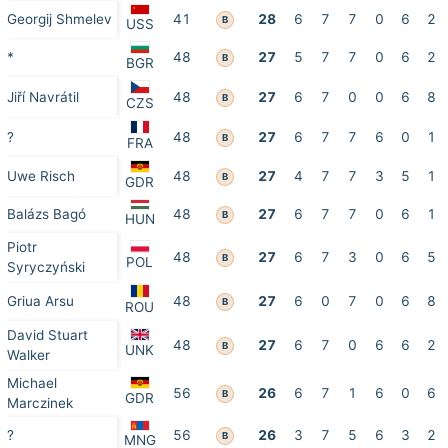
Georgij Shmelev
41
28
6
7
7
0
6
2
B
USS
*
48
27
5
7
7
0
6
2
B
BGR
Jiří Navrátil
48
27
6
7
0
0
6
8
B
CZS
?
48
27
6
7
7
6
0
1
B
FRA
Uwe Risch
48
27
4
7
7
3
5
1
B
GDR
Balázs Bagó
48
27
6
7
7
0
6
1
B
HUN
Piotr
48
27
6
7
3
0
6
5
B
POL
Syryczyński
Griua Arsu
48
27
6
0
7
0
6
8
B
ROU
David Stuart
48
27
6
7
0
6
6
2
B
UNK
Walker
Michael
56
26
6
7
1
6
0
6
B
GDR
Marczinek
?
56
26
3
7
5
6
3
2
B
MNG