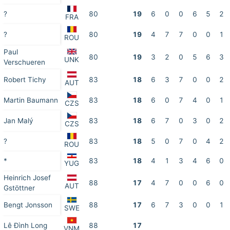
?
80
19
6
0
0
6
5
2
FRA
?
80
19
4
7
7
0
0
1
ROU
Paul
80
19
3
2
0
5
6
3
UNK
Verschueren
Robert Tichy
83
18
6
3
7
0
0
2
AUT
Martin Baumann
83
18
6
0
7
4
0
1
CZS
Jan Malý
83
18
6
7
0
3
0
2
CZS
?
83
18
5
0
7
0
4
2
ROU
*
83
18
4
1
3
4
6
0
YUG
Heinrich Josef
88
17
4
7
0
0
6
0
AUT
Gstöttner
Bengt Jonsson
88
17
6
7
3
0
0
1
SWE
Lê Đình Long
88
17
VNM