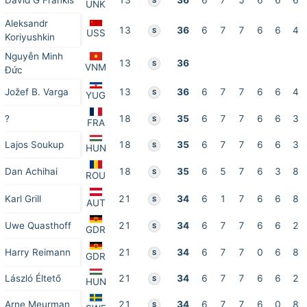
David G Frankis
13
36
6
7
5
6
6
6
S
UNK
Aleksandr
13
36
6
7
7
6
6
4
S
USS
Koriyushkin
Nguyễn Minh
13
36
S
VNM
Đức
Jožef B. Varga
13
36
6
7
7
6
6
4
S
YUG
?
18
35
6
7
7
6
6
3
S
FRA
Lajos Soukup
18
35
6
7
7
6
6
3
S
HUN
Dan Achihai
18
35
6
5
7
6
3
8
S
ROU
Karl Grill
21
34
6
1
7
6
6
8
S
AUT
Uwe Quasthoff
21
34
6
7
7
6
6
2
S
GDR
Harry Reimann
21
34
6
7
7
0
6
8
S
GDR
László Éltető
21
34
6
7
7
6
6
2
S
HUN
Arne Meurman
21
34
6
7
7
6
0
8
S