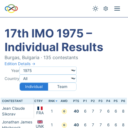
17th IMO 1975 –
Individual Results
Burgas, Bulgaria · 135 contestants
Edition Details →
Year
Country
Individual
Team
CONTESTANT
CTRY
RNK
AWD
PTS
P1
P2
P3
P4
P5
P6
Jean Claude
1
40
6
7
7
6
6
8
G
FRA
Sikorav
Jonathan James
1
40
6
7
7
6
6
8
G
UNK
Hitchcock