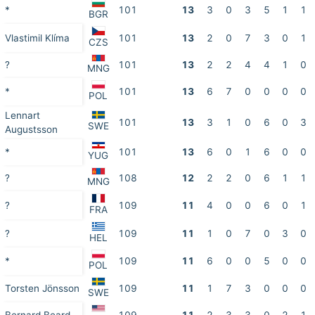
*
101
13
3
0
3
5
1
1
BGR
Vlastimil Klíma
101
13
2
0
7
3
0
1
CZS
?
101
13
2
2
4
4
1
0
MNG
*
101
13
6
7
0
0
0
0
POL
Lennart
101
13
3
1
0
6
0
3
SWE
Augustsson
*
101
13
6
0
1
6
0
0
YUG
?
108
12
2
2
0
6
1
1
MNG
?
109
11
4
0
0
6
0
1
FRA
?
109
11
1
0
7
0
3
0
HEL
*
109
11
6
0
0
5
0
0
POL
Torsten Jönsson
109
11
1
7
3
0
0
0
SWE