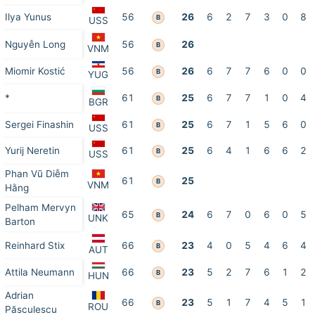
Ilya Yunus
56
26
6
2
7
3
0
8
B
USS
Nguyễn Long
56
26
B
VNM
Miomir Kostić
56
26
6
7
7
6
0
0
B
YUG
*
61
25
6
7
7
1
0
4
B
BGR
Sergei Finashin
61
25
6
7
1
5
6
0
B
USS
Yurij Neretin
61
25
6
4
1
6
6
2
B
USS
Phan Vũ Diễm
61
25
B
VNM
Hằng
Pelham Mervyn
65
24
6
7
0
6
0
5
B
UNK
Barton
Reinhard Stix
66
23
4
0
5
4
6
4
B
AUT
Attila Neumann
66
23
5
2
7
6
1
2
B
HUN
Adrian
66
23
5
1
7
4
5
1
B
ROU
Păsculescu