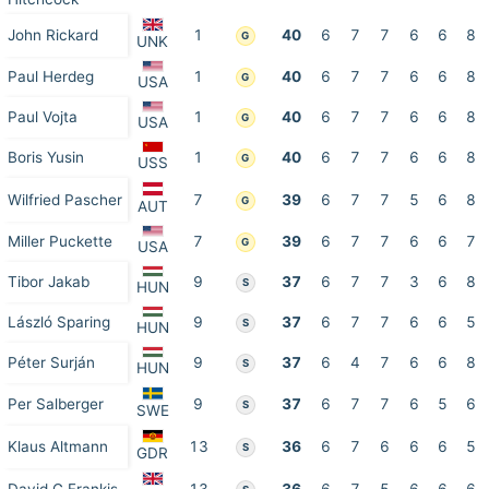
John Rickard
1
40
6
7
7
6
6
8
G
UNK
Paul Herdeg
1
40
6
7
7
6
6
8
G
USA
Paul Vojta
1
40
6
7
7
6
6
8
G
USA
Boris Yusin
1
40
6
7
7
6
6
8
G
USS
Wilfried Pascher
7
39
6
7
7
5
6
8
G
AUT
Miller Puckette
7
39
6
7
7
6
6
7
G
USA
Tibor Jakab
9
37
6
7
7
3
6
8
S
HUN
László Sparing
9
37
6
7
7
6
6
5
S
HUN
Péter Surján
9
37
6
4
7
6
6
8
S
HUN
Per Salberger
9
37
6
7
7
6
5
6
S
SWE
Klaus Altmann
13
36
6
7
6
6
6
5
S
GDR