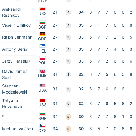
SWE
Aleksandr
21
34
6
7
7
6
6
2
S
USS
Reznikov
Veselin Zhilkov
27
33
5
1
7
6
6
8
S
BGR
Ralph Lehmann
27
33
6
7
7
2
6
5
S
GDR
Antony Beris
27
33
6
7
7
4
6
3
S
HEL
Jerzy Tarasiuk
27
33
6
7
2
6
6
6
S
POL
David James
31
32
6
7
5
6
0
8
S
UNK
Seal
Stephen
31
32
6
7
6
6
6
1
S
USA
Modzelewski
Tatyana
31
32
6
7
6
5
6
2
S
USS
Hovanova
*
34
30
6
7
7
6
1
3
B
BGR
Michael Valášek
34
30
6
5
7
0
6
6
B
CZS