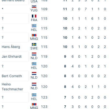
Bernard Beard
109
11
2
3
3
0
2
1
USA
*
109
11
2
0
7
1
1
0
YUG
?
115
10
1
1
1
6
1
0
FRA
?
115
10
5
2
1
0
2
0
HEL
?
115
10
1
4
1
0
2
2
MNG
Hans Åberg
115
10
5
1
0
0
2
2
SWE
Jan Ehrhardt
119
9
6
0
1
2
0
0
NLD
?
120
8
4
0
1
0
2
1
HEL
Bert Corneth
120
8
6
0
0
0
0
2
NLD
Heino
120
8
4
0
2
1
1
0
NLD
Teschmacher
?
123
7
5
0
0
2
0
0
HEL
?
123
7
3
0
4
0
0
0
MNG