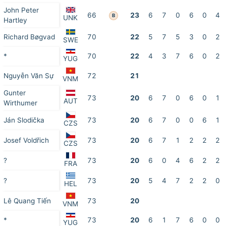
John Peter
66
23
6
7
0
6
0
4
B
UNK
Hartley
Richard Bøgvad
70
22
5
7
5
3
0
2
SWE
*
70
22
4
3
7
6
0
2
YUG
Nguyễn Văn Sự
72
21
VNM
Gunter
73
20
6
7
0
6
0
1
AUT
Wirthumer
Ján Slodička
73
20
6
7
0
0
6
1
CZS
Josef Voldřich
73
20
6
7
1
2
2
2
CZS
?
73
20
6
0
4
6
2
2
FRA
?
73
20
5
4
7
2
2
0
HEL
Lê Quang Tiến
73
20
VNM
*
73
20
6
1
7
6
0
0
YUG