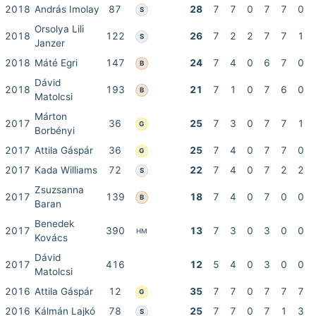
2018
András Imolay
87
28
7
7
0
7
7
0
S
Orsolya Lili
2018
122
26
7
2
2
7
7
1
S
Janzer
2018
Máté Egri
147
24
7
4
0
6
7
0
B
Dávid
2018
193
21
7
1
0
7
6
0
B
Matolcsi
Márton
2017
36
25
7
3
0
7
7
1
G
Borbényi
2017
Attila Gáspár
36
25
7
4
0
7
7
0
G
2017
Kada Williams
72
22
7
4
0
7
2
2
S
Zsuzsanna
2017
139
18
7
4
0
7
0
0
B
Baran
Benedek
2017
390
13
7
3
0
3
0
0
HM
Kovács
Dávid
2017
416
12
5
4
0
3
0
0
Matolcsi
2016
Attila Gáspár
12
35
7
7
0
7
7
7
G
2016
Kálmán Lajkó
78
25
7
7
0
7
1
3
S