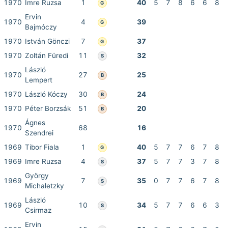
1970
Imre Ruzsa
1
40
5
7
8
6
6
8
G
Ervin
1970
4
39
G
Bajmóczy
1970
István Gönczi
7
37
G
1970
Zoltán Füredi
11
32
S
László
1970
27
25
B
Lempert
1970
László Kóczy
30
24
B
1970
Péter Borzsák
51
20
B
Ágnes
1970
68
16
Szendrei
1969
Tibor Fiala
1
40
5
7
7
6
7
8
G
1969
Imre Ruzsa
4
37
5
7
7
3
7
8
S
György
1969
7
35
0
7
7
6
7
8
S
Michaletzky
László
1969
10
34
5
7
7
6
6
3
S
Csirmaz
Ervin