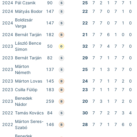
2024
Pál Czanik
90
25
7
2
1
7
7
1
S
2024
Mátyás Bodor
147
22
7
7
0
7
1
0
S
Boldizsár
2024
147
22
7
7
0
7
1
0
S
Varga
2024
Bernát Tarján
182
21
7
7
6
1
0
0
B
László Bence
2023
50
32
7
7
4
7
7
0
G
Simon
2023
Bernát Tarján
82
29
7
7
1
7
7
0
S
Márton
2023
137
25
7
1
3
7
7
0
S
Németh
2023
Márton Lovas
145
24
7
7
1
7
2
0
B
2023
Csilla Fülöp
183
23
7
1
1
7
7
0
B
Benedek
2023
259
20
7
3
1
7
2
0
B
Nádor
2022
Tamás Kovács
84
30
7
7
2
7
3
4
S
Márton Seres-
2022
146
28
7
7
1
7
6
0
B
Szabó
Benedek