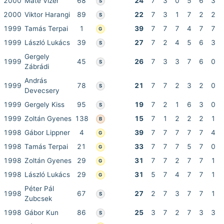
2000
Máté Vizer
68
24
7
3
0
5
6
3
S
2000
Viktor Harangi
89
22
7
3
1
7
2
2
S
1999
Tamás Terpai
1
39
7
7
7
4
7
7
G
1999
László Lukács
39
27
7
2
4
5
6
3
S
Gergely
1999
45
26
7
3
3
7
6
0
S
Zábrádi
András
1999
78
21
7
7
2
3
2
0
S
Devecsery
1999
Gergely Kiss
95
19
7
2
1
6
3
0
S
1999
Zoltán Gyenes
138
15
7
1
2
2
2
1
B
1998
Gábor Lippner
4
39
7
7
7
7
7
4
G
1998
Tamás Terpai
21
33
7
7
7
5
7
0
G
1998
Zoltán Gyenes
29
31
7
7
2
7
7
1
G
1998
László Lukács
29
31
5
7
4
7
7
1
G
Péter Pál
1998
67
27
2
7
3
7
7
1
S
Zubcsek
1998
Gábor Kun
86
25
3
7
2
7
3
3
S