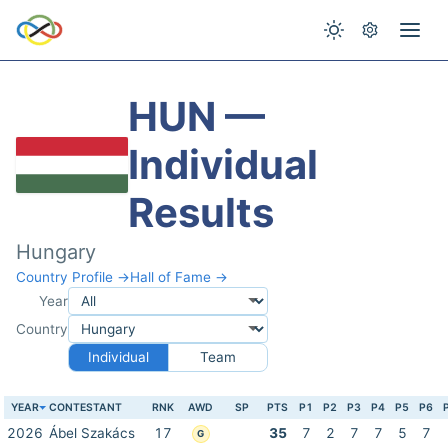
HUN —
Individual
Results
Hungary
Country Profile →
Hall of Fame →
Year
Country
Individual
Team
YEAR
CONTESTANT
RNK
AWD
SP
PTS
P1
P2
P3
P4
P5
P6
2026
Ábel Szakács
17
35
7
2
7
7
5
7
G