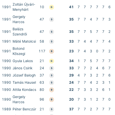
Zoltán Újvári-
1991
10
41
7
7
7
7
7
6
G
Menyhárt
Gergely
1991
47
35
7
7
4
7
7
3
S
Harcos
Balázs
1991
47
35
7
7
5
7
7
2
S
Szendrői
1991
Máté Matolcsi
58
33
7
4
4
7
7
4
S
Botond
1991
117
23
7
4
3
0
7
2
B
Kőszegi
1990
Gyula Lakos
21
34
1
7
5
7
7
7
G
1990
János Csirik
24
33
7
7
2
4
6
7
S
1990
József Balogh
37
29
4
7
3
2
7
6
S
1990
Tamás Hausel
63
24
7
7
4
2
3
1
S
1990
Attila Kondacs
80
22
7
3
3
2
6
1
B
Gergely
1990
96
20
7
3
1
2
7
0
B
Harcos
1989
Péter Benczúr
21
37
7
7
2
7
7
7
S