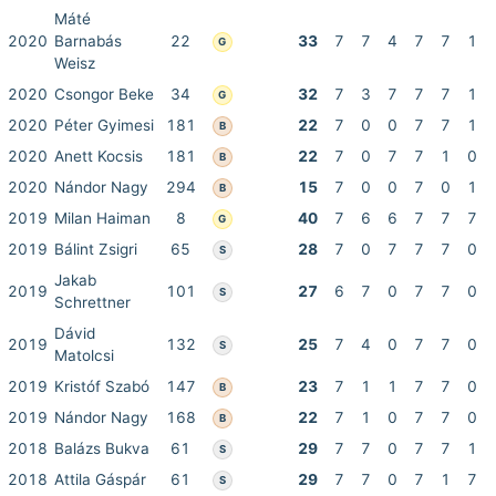
Máté
2020
Barnabás
22
33
7
7
4
7
7
1
G
Weisz
2020
Csongor Beke
34
32
7
3
7
7
7
1
G
2020
Péter Gyimesi
181
22
7
0
0
7
7
1
B
2020
Anett Kocsis
181
22
7
0
7
7
1
0
B
2020
Nándor Nagy
294
15
7
0
0
7
0
1
B
2019
Milan Haiman
8
40
7
6
6
7
7
7
G
2019
Bálint Zsigri
65
28
7
0
7
7
7
0
S
Jakab
2019
101
27
6
7
0
7
7
0
S
Schrettner
Dávid
2019
132
25
7
4
0
7
7
0
S
Matolcsi
2019
Kristóf Szabó
147
23
7
1
1
7
7
0
B
2019
Nándor Nagy
168
22
7
1
0
7
7
0
B
2018
Balázs Bukva
61
29
7
7
0
7
7
1
S
2018
Attila Gáspár
61
29
7
7
0
7
1
7
S