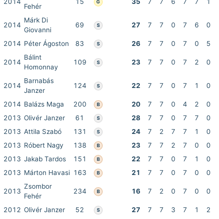
2014
15
35
7
7
6
7
7
1
G
Fehér
Márk Di
2014
69
27
7
7
0
7
6
0
S
Giovanni
2014
Péter Ágoston
83
26
7
7
0
7
0
5
S
Bálint
2014
109
23
7
7
0
7
2
0
S
Homonnay
Barnabás
2014
124
22
7
7
0
7
1
0
S
Janzer
2014
Balázs Maga
200
20
7
7
0
4
2
0
B
2013
Olivér Janzer
61
28
7
7
0
7
7
0
S
2013
Attila Szabó
131
24
7
2
7
7
1
0
S
2013
Róbert Nagy
138
23
7
7
2
7
0
0
B
2013
Jakab Tardos
151
22
7
7
0
7
1
0
B
2013
Márton Havasi
163
21
7
7
0
7
0
0
B
Zsombor
2013
234
16
7
2
0
7
0
0
B
Fehér
2012
Olivér Janzer
52
27
7
7
3
7
1
2
S