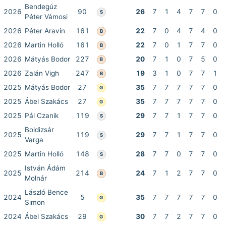
Bendegúz
2026
90
26
7
1
4
7
7
0
S
Péter Vámosi
2026
Péter Aravin
161
22
7
0
4
7
4
0
B
2026
Martin Holló
161
22
7
0
1
7
7
0
B
2026
Mátyás Bodor
227
20
7
1
0
7
5
0
B
2026
Zalán Vigh
247
19
3
1
0
7
7
1
B
2025
Mátyás Bodor
27
35
7
7
7
7
7
0
G
2025
Ábel Szakács
27
35
7
7
7
7
7
0
G
2025
Pál Czanik
119
29
7
7
1
7
7
0
S
Boldizsár
2025
119
29
7
7
1
7
7
0
S
Varga
2025
Martin Holló
148
28
7
7
0
7
7
0
S
István Ádám
2025
214
24
7
1
2
7
7
0
B
Molnár
László Bence
2024
5
35
7
7
7
7
7
0
G
Simon
2024
Ábel Szakács
29
30
7
7
2
7
7
0
G