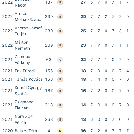
2022
187
27
5
7
0
7
1
7
B
Nádor
Vilmos
2022
230
25
7
7
2
7
2
0
B
Molnár-Szabó
András József
2022
230
25
7
7
0
7
3
1
B
Terjék
Márton
2022
269
23
7
7
0
7
1
1
B
Németh
Zsombor
2021
63
22
7
7
1
0
7
0
S
Várkonyi
2021
Erik Füredi
156
18
7
0
0
0
7
4
B
2021
Tamás Kovács
156
18
7
4
0
0
7
0
B
Kornél György
2021
167
16
7
2
0
0
7
0
B
Szabó
Zsigmond
2021
218
14
7
0
0
0
7
0
B
Fleiner
Nóra Zoé
2021
268
13
6
0
0
7
0
0
B
Velich
2020
Balázs Tóth
4
36
7
2
6
7
7
7
G