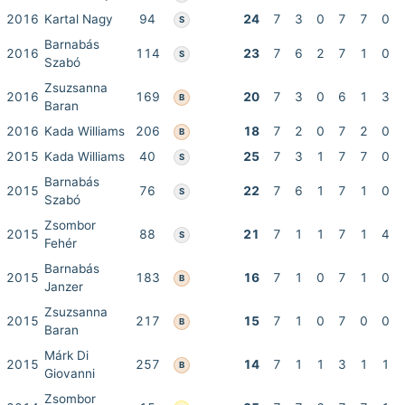
2016
Kartal Nagy
94
24
7
3
0
7
7
0
S
Barnabás
2016
114
23
7
6
2
7
1
0
S
Szabó
Zsuzsanna
2016
169
20
7
3
0
6
1
3
B
Baran
2016
Kada Williams
206
18
7
2
0
7
2
0
B
2015
Kada Williams
40
25
7
3
1
7
7
0
S
Barnabás
2015
76
22
7
6
1
7
1
0
S
Szabó
Zsombor
2015
88
21
7
1
1
7
1
4
S
Fehér
Barnabás
2015
183
16
7
1
0
7
1
0
B
Janzer
Zsuzsanna
2015
217
15
7
1
0
7
0
0
B
Baran
Márk Di
2015
257
14
7
1
1
3
1
1
B
Giovanni
Zsombor