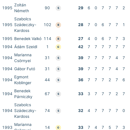
Zoltán
1995
90
29
6
0
7
7
7
2
S
Németh
Szabolcs
1995
Szádeczky-
102
28
7
0
6
7
7
1
B
Kardoss
1995
Benedek Valkó
114
27
4
0
6
7
7
3
B
1994
Ádám Szeidl
1
42
7
7
7
7
7
7
G
Marianna
1994
31
39
7
7
7
7
4
7
S
Csörnyei
1994
Gábor Futó
31
39
7
7
7
7
4
7
S
Egmont
1994
44
36
7
7
7
2
7
6
S
Koblinger
Benedek
1994
67
33
3
7
7
7
2
7
S
Párniczky
Szabolcs
1994
Szádeczky-
74
32
4
7
7
7
7
0
S
Kardoss
Marianna
1993
14
33
7
4
7
5
7
3
G