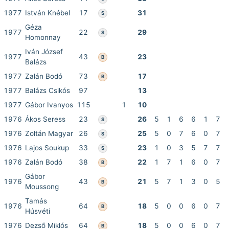
1977
István Knébel
17
31
S
Géza
1977
22
29
S
Homonnay
Iván József
1977
43
23
B
Balázs
1977
Zalán Bodó
73
17
B
1977
Balázs Csikós
97
13
1977
Gábor Ivanyos
115
1
10
1976
Ákos Seress
23
26
5
1
6
6
1
7
S
1976
Zoltán Magyar
26
25
5
0
7
6
0
7
S
1976
Lajos Soukup
33
23
1
0
3
5
7
7
S
1976
Zalán Bodó
38
22
1
7
1
6
0
7
B
Gábor
1976
43
21
5
7
1
3
0
5
B
Moussong
Tamás
1976
64
18
5
0
0
6
0
7
B
Húsvéti
1976
Dezső Miklós
64
18
5
0
0
6
0
7
B