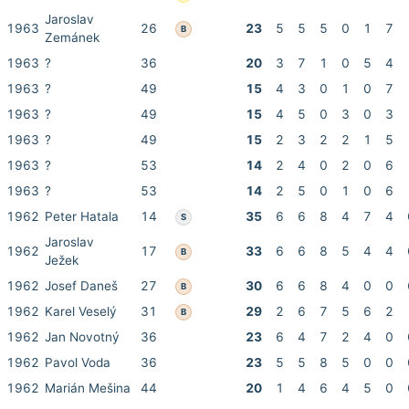
Jaroslav
1963
26
23
5
5
5
0
1
7
B
Zemánek
1963
?
36
20
3
7
1
0
5
4
1963
?
49
15
4
3
0
1
0
7
1963
?
49
15
4
5
0
3
0
3
1963
?
49
15
2
3
2
2
1
5
1963
?
53
14
2
4
0
2
0
6
1963
?
53
14
2
5
0
1
0
6
1962
Peter Hatala
14
35
6
6
8
4
7
4
S
Jaroslav
1962
17
33
6
6
8
5
4
4
B
Ježek
1962
Josef Daneš
27
30
6
6
8
4
0
0
B
1962
Karel Veselý
31
29
2
6
7
5
6
2
B
1962
Jan Novotný
36
23
6
4
7
2
4
0
1962
Pavol Voda
36
23
5
5
8
5
0
0
1962
Marián Mešina
44
20
1
4
6
4
5
0