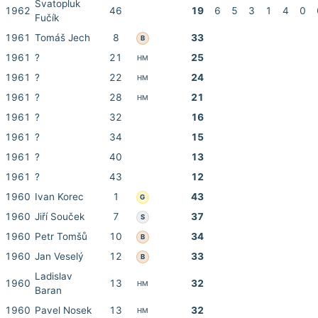
Svatopluk
1962
46
19
6
5
3
1
4
0
Fučík
1961
Tomáš Jech
8
33
B
1961
?
21
25
HM
1961
?
22
24
HM
1961
?
28
21
HM
1961
?
32
16
1961
?
34
15
1961
?
40
13
1961
?
43
12
1960
Ivan Korec
1
43
G
1960
Jiří Souček
7
37
S
1960
Petr Tomšů
10
34
B
1960
Jan Veselý
12
33
B
Ladislav
1960
13
32
HM
Baran
1960
Pavel Nosek
13
32
HM