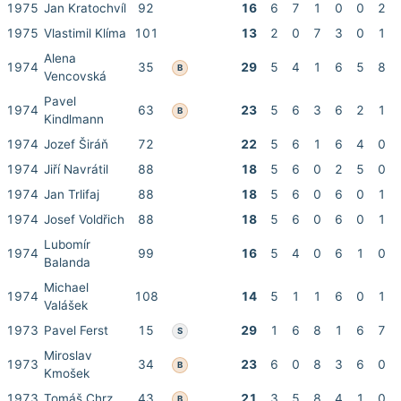
1975
Jan Kratochvíl
92
16
6
7
1
0
0
2
1975
Vlastimil Klíma
101
13
2
0
7
3
0
1
Alena
1974
35
29
5
4
1
6
5
8
B
Vencovská
Pavel
1974
63
23
5
6
3
6
2
1
B
Kindlmann
1974
Jozef Širáň
72
22
5
6
1
6
4
0
1974
Jiří Navrátil
88
18
5
6
0
2
5
0
1974
Jan Trlifaj
88
18
5
6
0
6
0
1
1974
Josef Voldřich
88
18
5
6
0
6
0
1
Lubomír
1974
99
16
5
4
0
6
1
0
Balanda
Michael
1974
108
14
5
1
1
6
0
1
Valášek
1973
Pavel Ferst
15
29
1
6
8
1
6
7
S
Miroslav
1973
34
23
6
0
8
3
6
0
B
Kmošek
1973
Tomáš Chrz
43
21
3
5
8
4
1
0
B