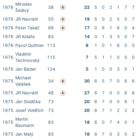
Miroslav
1976
38
22
5
0
2
1
7
7
B
Šedivý
1976
Jiří Navrátil
55
19
5
0
2
5
0
7
B
1976
Peter Takáč
69
17
0
6
1
6
0
4
B
1976
Jiří Kolafa
83
14
0
1
3
3
0
7
1976
Pavol Quittner
113
8
1
0
1
6
0
0
Vladimír
1976
115
7
5
1
1
0
0
0
Technovský
1976
Jan Bázler
124
5
1
0
0
3
0
1
Michael
1975
34
30
6
5
7
0
6
6
B
Valášek
1975
Jiří Navrátil
48
27
6
7
0
0
6
8
B
1975
Ján Slodička
73
20
6
7
0
0
6
1
1975
Josef Voldřich
73
20
6
7
1
2
2
2
Martin
1975
83
18
6
0
7
4
0
1
Baumann
1975
Jan Malý
83
18
6
7
0
3
0
2