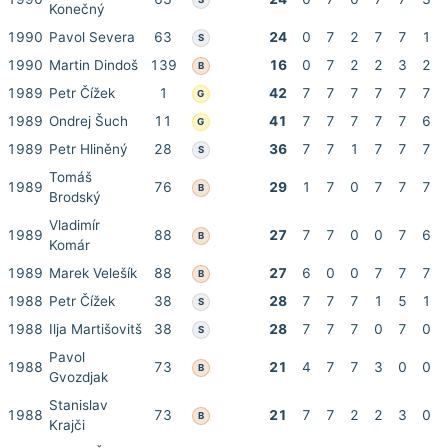
Konečný
1990
Pavol Severa
63
24
0
7
2
7
7
1
S
1990
Martin Dindoš
139
16
0
7
2
2
3
2
B
1989
Petr Čížek
1
42
7
7
7
7
7
7
G
1989
Ondrej Šuch
11
41
7
7
7
7
7
6
G
1989
Petr Hliněný
28
36
7
7
1
7
7
7
S
Tomáš
1989
76
29
1
7
0
7
7
7
B
Brodský
Vladimír
1989
88
27
7
7
0
0
7
6
B
Komár
1989
Marek Velešík
88
27
6
0
0
7
7
7
B
1988
Petr Čížek
38
28
7
7
7
1
5
1
S
1988
Ilja Martišovitš
38
28
7
7
7
0
7
0
S
Pavol
1988
73
21
4
7
7
3
0
0
B
Gvozdjak
Stanislav
1988
73
21
7
7
2
2
3
0
B
Krajči