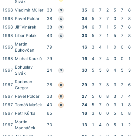
Sivák
1968
Vladimír Müller
33
35
6
7
2
5
7
8
S
1968
Pavel Polcar
38
34
5
7
7
0
7
8
S
1968
Jiří Vinárek
38
34
6
7
1
5
7
8
S
1968
Libor Polák
43
33
5
7
1
5
7
8
S
Martin
1968
79
16
3
4
1
0
0
8
Bukovčan
1968
Michal Kaukič
79
16
4
7
4
0
0
1
Bohuslav
1967
24
30
5
5
8
4
5
3
S
Sivák
Radovan
1967
26
29
3
7
8
3
2
6
B
Gregor
1967
Pavel Polcar
33
27
5
0
8
3
7
4
B
1967
Tomáš Mašek
40
24
5
7
0
3
1
8
B
1967
Petr Kůrka
65
16
3
0
0
5
0
8
Martin
1967
70
13
1
4
0
5
1
2
Macháček