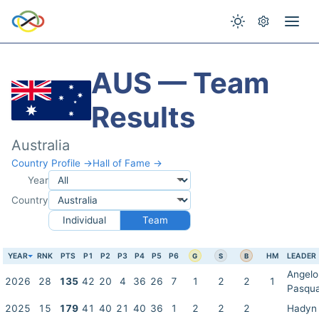
AUS — Team
Results
Australia
Country Profile →
Hall of Fame →
Year
Country
Individual
Team
YEAR
RNK
PTS
P1
P2
P3
P4
P5
P6
HM
LEADER
G
S
B
Angelo
2026
28
135
42
20
4
36
26
7
1
2
2
1
Pasqua
2025
15
179
41
40
21
40
36
1
2
2
2
Hadyn