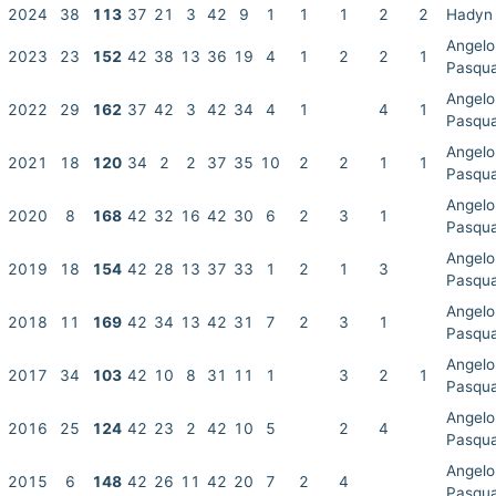
2024
38
113
37
21
3
42
9
1
1
1
2
2
Hadyn
Angelo
2023
23
152
42
38
13
36
19
4
1
2
2
1
Pasqua
Angelo
2022
29
162
37
42
3
42
34
4
1
4
1
Pasqua
Angelo
2021
18
120
34
2
2
37
35
10
2
2
1
1
Pasqua
Angelo
2020
8
168
42
32
16
42
30
6
2
3
1
Pasqua
Angelo
2019
18
154
42
28
13
37
33
1
2
1
3
Pasqua
Angelo
2018
11
169
42
34
13
42
31
7
2
3
1
Pasqua
Angelo
2017
34
103
42
10
8
31
11
1
3
2
1
Pasqua
Angelo
2016
25
124
42
23
2
42
10
5
2
4
Pasqua
Angelo
2015
6
148
42
26
11
42
20
7
2
4
Pasqua