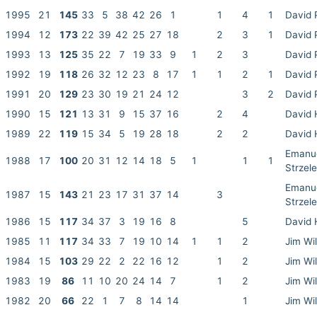
1995
21
145
33
5
38
42
26
1
1
4
1
David 
1994
12
173
22
39
42
25
27
18
2
3
1
David 
1993
13
125
35
22
7
19
33
9
1
2
3
David 
1992
19
118
26
32
12
23
8
17
1
1
2
1
David 
1991
20
129
23
30
19
21
24
12
3
2
David 
1990
15
121
13
31
9
15
37
16
2
4
David 
1989
22
119
15
34
5
19
28
18
2
2
David 
Emanu
1988
17
100
20
31
12
14
18
5
1
1
1
Strzele
Emanu
1987
15
143
21
23
17
31
37
14
3
Strzele
1986
15
117
34
37
3
19
16
8
5
David 
1985
11
117
34
33
7
19
10
14
1
1
2
Jim Wi
1984
15
103
29
22
2
22
16
12
1
2
Jim Wi
1983
19
86
11
10
20
24
14
7
1
2
Jim Wi
1982
20
66
22
1
7
8
14
14
1
Jim Wi