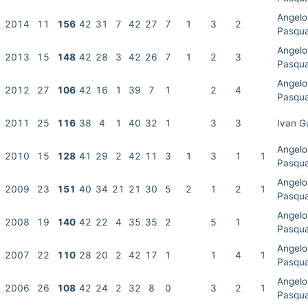
Angelo
2014
11
156
42
31
7
42
27
7
1
3
2
Pasqua
Angelo
2013
15
148
42
28
3
42
26
7
1
2
3
Pasqua
Angelo
2012
27
106
42
16
1
39
7
1
2
4
Pasqua
2011
25
116
38
4
1
40
32
1
3
3
Ivan G
Angelo
2010
15
128
41
29
2
42
11
3
1
3
1
1
Pasqua
Angelo
2009
23
151
40
34
21
21
30
5
2
1
2
1
Pasqua
Angelo
2008
19
140
42
22
4
35
35
2
5
1
Pasqua
Angelo
2007
22
110
28
20
2
42
17
1
1
4
1
Pasqua
Angelo
2006
26
108
42
24
2
32
8
0
3
2
1
Pasqua