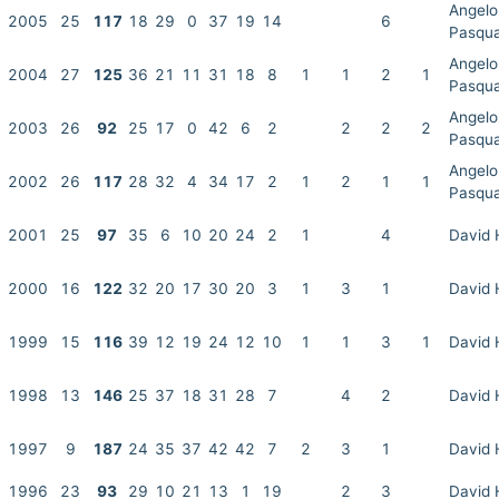
Angelo
2005
25
117
18
29
0
37
19
14
6
Pasqua
Angelo
2004
27
125
36
21
11
31
18
8
1
1
2
1
Pasqua
Angelo
2003
26
92
25
17
0
42
6
2
2
2
2
Pasqua
Angelo
2002
26
117
28
32
4
34
17
2
1
2
1
1
Pasqua
2001
25
97
35
6
10
20
24
2
1
4
David 
2000
16
122
32
20
17
30
20
3
1
3
1
David 
1999
15
116
39
12
19
24
12
10
1
1
3
1
David 
1998
13
146
25
37
18
31
28
7
4
2
David 
1997
9
187
24
35
37
42
42
7
2
3
1
David 
1996
23
93
29
10
21
13
1
19
2
3
David 