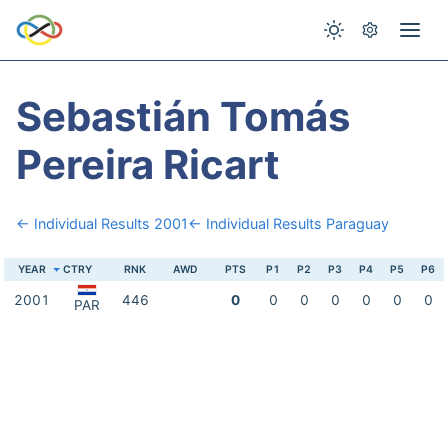
Sebastián Tomás
Pereira Ricart
← Individual Results 2001
← Individual Results Paraguay
YEAR
CTRY
RNK
AWD
PTS
P1
P2
P3
P4
P5
P6
2001
446
0
0
0
0
0
0
0
PAR