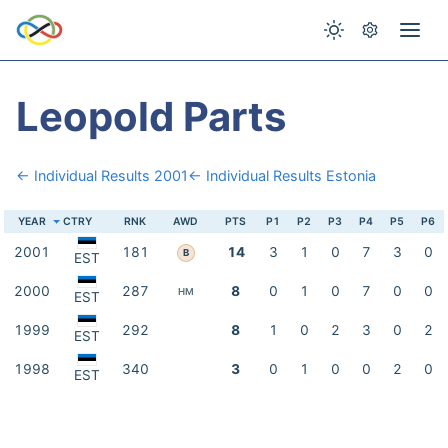
Leopold Parts
← Individual Results 2001
← Individual Results Estonia
YEAR
CTRY
RNK
AWD
PTS
P1
P2
P3
P4
P5
P6
2001
181
14
3
1
0
7
3
0
B
EST
2000
287
8
0
1
0
7
0
0
HM
EST
1999
292
8
1
0
2
3
0
2
EST
1998
340
3
0
1
0
0
2
0
EST