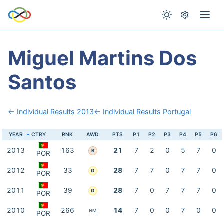
Miguel Martins Dos
Santos
← Individual Results 2013
← Individual Results Portugal
YEAR
CTRY
RNK
AWD
PTS
P1
P2
P3
P4
P5
P6
2013
163
21
7
2
0
5
7
0
B
POR
2012
33
28
7
7
0
7
7
0
G
POR
2011
39
28
7
0
7
7
7
0
G
POR
2010
266
14
7
0
0
7
0
0
HM
POR