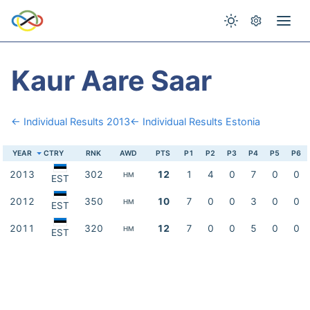
Kaur Aare Saar
← Individual Results 2013
← Individual Results Estonia
YEAR
CTRY
RNK
AWD
PTS
P1
P2
P3
P4
P5
P6
2013
302
12
1
4
0
7
0
0
HM
EST
2012
350
10
7
0
0
3
0
0
HM
EST
2011
320
12
7
0
0
5
0
0
HM
EST