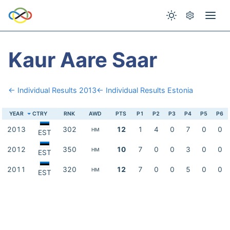
Kaur Aare Saar
← Individual Results 2013
← Individual Results Estonia
YEAR
CTRY
RNK
AWD
PTS
P1
P2
P3
P4
P5
P6
2013
302
12
1
4
0
7
0
0
HM
EST
2012
350
10
7
0
0
3
0
0
HM
EST
2011
320
12
7
0
0
5
0
0
HM
EST