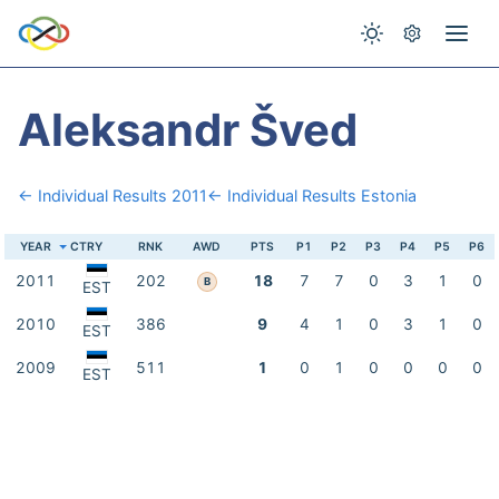
Aleksandr Šved
← Individual Results 2011
← Individual Results Estonia
YEAR
CTRY
RNK
AWD
PTS
P1
P2
P3
P4
P5
P6
2011
202
18
7
7
0
3
1
0
B
EST
2010
386
9
4
1
0
3
1
0
EST
2009
511
1
0
1
0
0
0
0
EST